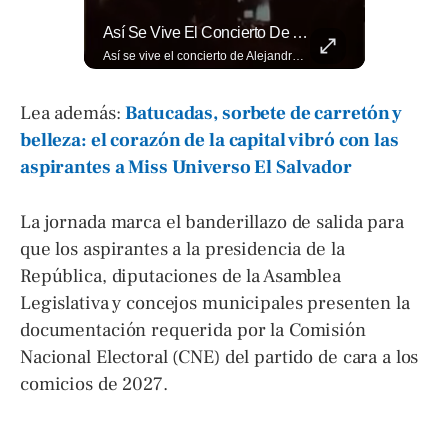
⚽🌍¿Sabés Cómo Se Grita "gol" En Distintos Rincones Del Mundo?
Así Se Vive El Concierto De Alejandro Fernández En El Salvador.
⚽🌍¿Sabés cómo se grita "gol" en distintos rincones del mundo? Descubrí cómo celebran la palabra más emocionante del fútbol en los países que disputan el Mundial 2026. Encuentra más en ➡️ eldiariodehoy.com #Deportes #Mundial2026
Así se vive el concierto de Alejandro Fernández en El Salvador. Una noche inolvidable a pesar de la lluvia. Canciones que llenaron de alegría y nostalgia a todo el público presente. 🤩👏 #Concierto #ElSalvador #AlejandroFernández
Lea además:
Batucadas, sorbete de carretón y
belleza: el corazón de la capital vibró con las
aspirantes a Miss Universo El Salvador
La jornada marca el banderillazo de salida para
que los aspirantes a la presidencia de la
República, diputaciones de la Asamblea
Legislativa y concejos municipales presenten la
documentación requerida por la Comisión
Nacional Electoral (CNE) del partido de cara a los
comicios de 2027.