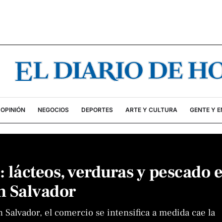
OPINIÓN
NEGOCIOS
DEPORTES
ARTE Y CULTURA
GENTE Y 
 lácteos, verduras y pescado 
n Salvador
n Salvador, el comercio se intensifica a medida cae la