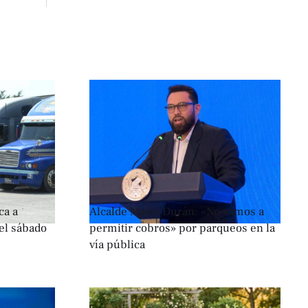
ca a
Alcalde Mario Durán: «No vamos a
el sábado
permitir cobros» por parqueos en la
vía pública