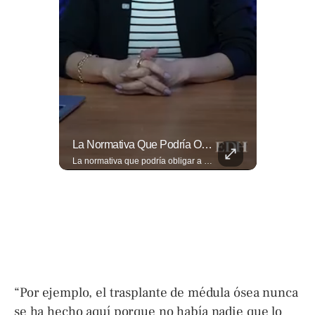
La Estricta Tradición De Las Fiestas Julias En #SantaAna, El Salvador, Obliga A La Reina A No Usar Su Corona Dentro Del Templo.
La Normativa Que Podría Obligar A Miles De Solicitantes A Salir De Estados Unidos Para Tramitar Su Residencia En Sus Países De Origen Sigue Vigente.
La estricta tradición de las Fiestas Julias en #SantaAna, El Salvador, obliga a la reina a no usar su corona dentro del templo. Conoce el motivo aquí. 👇 www.eldiariodehoy.com
La normativa que podría obligar a miles de solicitantes a salir de Estados Unidos para tramitar su residencia en sus países de origen sigue vigente. ¿A quiénes podría afectar? Sandra Guevara lo explica. Más información en ➡️ eldiariodehoy.com #Migración #residenciapermanente #USA
“Por ejemplo, el trasplante de médula ósea nunca
se ha hecho aquí porque no había nadie que lo