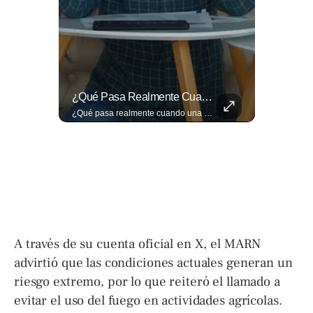
🎥 ¿Nos Hace Falta Más Empatía Como Sociedad?
¿Qué Pasa Realmente Cuando Una Persona Tiene Deudas?
🎥 ¿Nos hace falta más empatía como sociedad? El abogado Jaime Ramírez Ortega comparte una reflexión sobre la importancia de ser más empáticos con quienes atraviesan momentos difíciles y cómo pequeñas acciones pueden marcar una gran diferencia en la vida de otras personas. Lee más ➡️ eldiariodehoy.com
¿Qué pasa realmente cuando una persona tiene deudas? El abogado Jaime Ramírez analiza este tema y aclara dudas frecuentes sobre las obligaciones de pago y los derechos de los deudores. ▶️ Mira el video y cuéntanos: ¿conocías esta información? Lee más ➡️ eldiariodehoy.com
A través de su cuenta oficial en X, el MARN
advirtió que las condiciones actuales generan un
riesgo extremo, por lo que reiteró el llamado a
evitar el uso del fuego en actividades agrícolas.