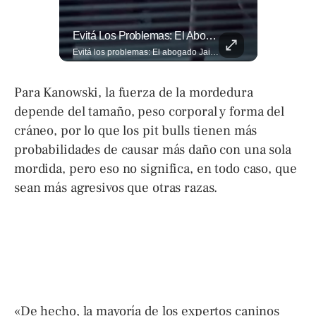
La Estricta Tradición De Las Fiestas Julias En #SantaAna, El Salvador, Obliga A La Reina A No Usar Su Corona Dentro Del Templo.
Evitá Los Problemas: El Abogado Jaime Ramírez Recuerda Que Una Mala Decisión Puede Cambiar Tu Vida.
La estricta tradición de las Fiestas Julias en #SantaAna, El Salvador, obliga a la reina a no usar su corona dentro del templo. Conoce el motivo aquí. 👇 www.eldiariodehoy.com
Evitá los problemas: El abogado Jaime Ramírez recuerda que una mala decisión puede cambiar tu vida. Hoy, cualquier discusión puede quedar grabada, difundirse en redes sociales y traer consecuencias legales. Más detalles en ➡️ eldiariodehoy.com
Para Kanowski, la fuerza de la mordedura
depende del tamaño, peso corporal y forma del
cráneo, por lo que los pit bulls tienen más
probabilidades de causar más daño con una sola
mordida, pero eso no significa, en todo caso, que
sean más agresivos que otras razas.
«De hecho, la mayoría de los expertos caninos