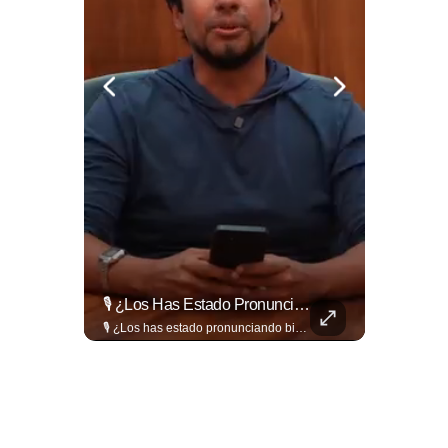
¿Qué Pasa Realmente Cuando Una Persona Tiene Deudas?
🎙️ ¿Los Has Estado Pronunciando Bien?
¿Qué pasa realmente cuando una persona tiene deudas? El abogado Jaime Ramírez analiza este tema y aclara dudas frecuentes sobre las obligaciones de pago y los derechos de los deudores. ▶️ Mira el video y cuéntanos: ¿conocías esta información? Lee más ➡️ eldiariodehoy.com
🎙️ ¿Los has estado pronunciando bien? 🤔 Pon a prueba tus conocimientos y descubre cómo se pronuncian correctamente los nombres de algunas de las figuras del Mundial. Lee más ➡️ eldiariodehoy.com