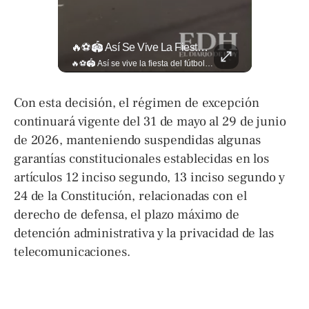
Así Se Vive El Concierto De Alejandro Fernández En El Salvador.
🔥⚽🏟️ Así Se Vive La Fiesta Del Fútbol Salvadoreño: La Pasión De Tigrillos Y Aguiluchos Ya Enciende El Ambiente Previo A La Gran Final Entre...
Así se vive el concierto de Alejandro Fernández en El Salvador. Una noche inolvidable a pesar de la lluvia. Canciones que llenaron de alegría y nostalgia a todo el público presente. 🤩👏 #Concierto #ElSalvador #AlejandroFernández
🔥⚽🏟️ Así se vive la fiesta del fútbol salvadoreño: la pasión de tigrillos y aguiluchos ya enciende el ambiente previo a la gran final entre FAS y Águila en el Estadio Jorge “Mágico” González. Más detalles en➡️eldiariodehoy.com #Deportes #Fas #Aguila #Finalfutbolsalvadoreño
Con esta decisión, el régimen de excepción
continuará vigente del 31 de mayo al 29 de junio
de 2026, manteniendo suspendidas algunas
garantías constitucionales establecidas en los
artículos 12 inciso segundo, 13 inciso segundo y
24 de la Constitución, relacionadas con el
derecho de defensa, el plazo máximo de
detención administrativa y la privacidad de las
telecomunicaciones.