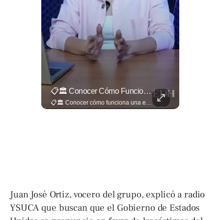
🎙️ ¿Los Has Estado Pronunciando Bien?
📋🏛️ Conocer Cómo Funciona Una Entrevista Consular Puede Marcar La Diferencia.
🎙️ ¿Los has estado pronunciando bien? 🤔 Pon a prueba tus conocimientos y descubre cómo se pronuncian correctamente los nombres de algunas de las figuras del Mundial. Lee más ➡️ eldiariodehoy.com
📋🏛️ Conocer cómo funciona una entrevista consular puede marcar la diferencia. Desde la información que el oficial revisa antes de recibirte hasta la importancia de responder con naturalidad y coherencia, una buena preparación puede darte mayor confianza al momento de acudir a la Embajada. Más detalles sobre migración en ➡️ eldiariodehoy.com
Juan José Ortiz, vocero del grupo, explicó a radio
YSUCA que buscan que el Gobierno de Estados