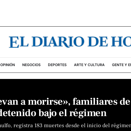
OPINIÓN
NEGOCIOS
DEPORTES
ARTE Y CULTURA
GENTE Y 
evan a morirse», familiares de
detenido bajo el régimen
nulfo, registra 183 muertes desde el inicio del régime