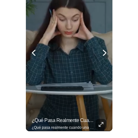
El Banco De Alimentos Se Ha Convertido En Un Puente De Supervivencia: Un Motor Humano Que Recupera Excedentes Comerciales Y Productos Con Fecha Corta De...
¿Qué Pasa Realmente Cuando Una Persona Tiene Deudas?
El Banco de Alimentos se ha convertido en un puente de supervivencia: un motor humano que recupera excedentes comerciales y productos con fecha corta de vencimiento para transformarlos en raciones de nutrición para miles de familias que luchan por asegurar un plato en la mesa. Entramos a su centro de acopio para mostrarte la minuciosa logística y el esfuerzo de los voluntarios que rescatan comida para aliviar el hambre de los más vulnerables. Lee más 👉 eldiariodehoy.com
¿Qué pasa realmente cuando una persona tiene deudas? El abogado Jaime Ramírez analiza este tema y aclara dudas frecuentes sobre las obligaciones de pago y los derechos de los deudores. ▶️ Mira el video y cuéntanos: ¿conocías esta información? Lee más ➡️ eldiariodehoy.com