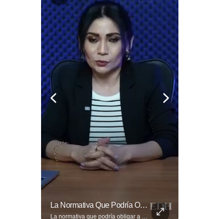
🎡🎉 Vive Al Máximo Las Fiestas Julias En Santa Ana: Tradición, Gastronomía, Juegos Mecánicos Y Un Ambiente Lleno De Color Convierten A La Ciudad Heroica...
La Normativa Que Podría Obligar A Miles De Solicitantes A Salir De Estados Unidos Para Tramitar Su Residencia En Sus Países De Origen Sigue Vigente.
🎡🎉 Vive al máximo las Fiestas Julias en Santa Ana: Tradición, gastronomía, juegos mecánicos y un ambiente lleno de color convierten a la Ciudad Heroica en el destino ideal para disfrutar en familia. Más detalles en ➡️ eldiariodehoy.com #ArteYCultura #fiestasjulias
La normativa que podría obligar a miles de solicitantes a salir de Estados Unidos para tramitar su residencia en sus países de origen sigue vigente. ¿A quiénes podría afectar? Sandra Guevara lo explica. Más información en ➡️ eldiariodehoy.com #Migración #residenciapermanente #USA