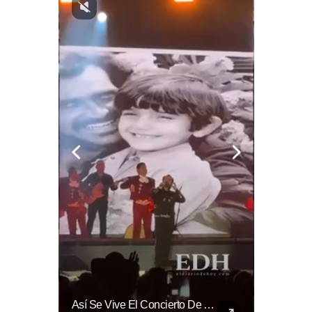
El Banco De Alimentos Se Ha Convertido En Un Puente De Supervivencia: Un Motor Humano Que Recupera Excedentes Comerciales Y Productos Con Fecha Corta De...
Así Se Vive El Concierto De Alejandro Fernández En El Salvador.