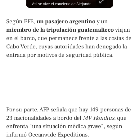
El Banco de Alimentos se ha convertido en un puente de supervivencia: un motor humano que recupera excedentes comerciales y productos con fecha corta de vencimiento para transformarlos en raciones de nutrición para miles de familias que luchan por asegurar un plato en la mesa. Entramos a su centro de acopio para mostrarte la minuciosa logística y el esfuerzo de los voluntarios que rescatan comida para aliviar el hambre de los más vulnerables. Lee más 👉 eldiariodehoy.com
Así se vive el concierto de Alejandro Fernández en El Salvador. Una noche inolvidable a pesar de la lluvia. Canciones que llenaron de alegría y nostalgia a todo el público presente. 🤩👏 #Concierto #ElSalvador #AlejandroFernández
Según EFE,
un pasajero argentino
y un
miembro de la tripulación guatemalteco
viajan
en el barco, que permanece frente a las costas de
Cabo Verde, cuyas autoridades han denegado la
entrada por motivos de seguridad pública.
Por su parte, AFP señala que hay 149 personas de
23 nacionalidades a bordo del
MV Hondius
, que
enfrenta “una situación médica grave”, según
informó Oceanwide Expeditions.