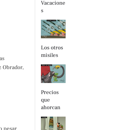
Vacacione
s
Los otros
misiles
as
z Obrador,
Precios
que
ahorcan
o pesar