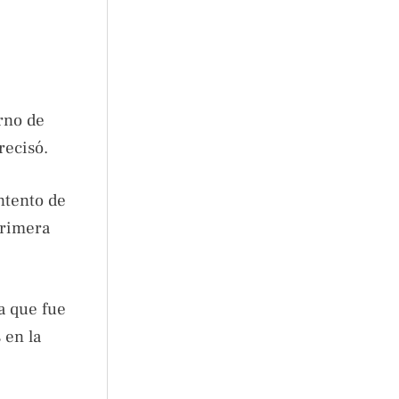
rno de
recisó.
ntento de
primera
a que fue
 en la