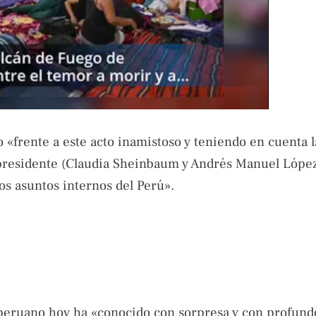
o «frente a este acto inamistoso y teniendo en cuenta l
or presidente (Claudia Sheinbaum y Andrés Manuel Lópe
os asuntos internos del Perú».
 peruano hoy ha «conocido con sorpresa y con profund