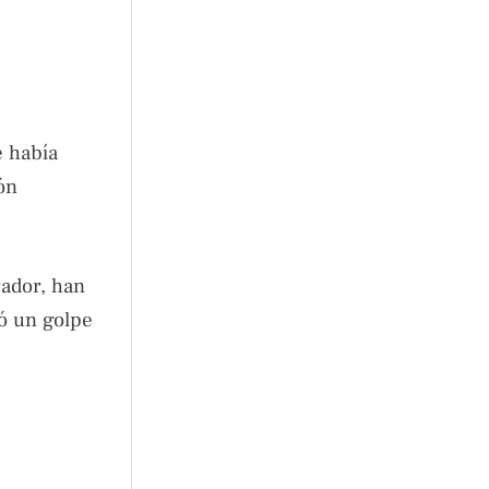
e había
ón
ador, han
ió un golpe