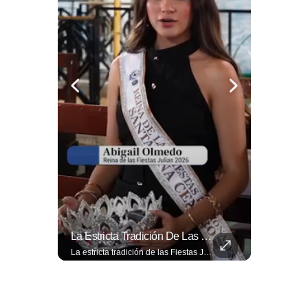
La Normativa Que Podría Obligar A Miles De Solicitantes A Salir De Estados Unidos Para Tramitar Su Residencia En Sus Países De Origen Sigue Vigente.
La Estricta Tradición De Las Fiestas Julias En #SantaAna, El Salvador, Obliga A La Reina A No Usar Su Corona Dentro Del Templo.
La normativa que podría obligar a miles de solicitantes a salir de Estados Unidos para tramitar su residencia en sus países de origen sigue vigente. ¿A quiénes podría afectar? Sandra Guevara lo explica. Más información en ➡️ eldiariodehoy.com #Migración #residenciapermanente #USA
La estricta tradición de las Fiestas Julias en #SantaAna, El Salvador, obliga a la reina a no usar su corona dentro del templo. Conoce el motivo aquí. 👇 www.eldiariodehoy.com