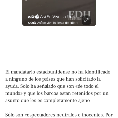
🎥 ¿Nos Hace Falta Más Empatía Como Sociedad?
🔥⚽🏟️ Así Se Vive La Fiesta Del Fútbol Salvadoreño: La Pasión De Tigrillos Y Aguiluchos Ya Enciende El Ambiente Previo A La Gran Final Entre...
🎥 ¿Nos hace falta más empatía como sociedad? El abogado Jaime Ramírez Ortega comparte una reflexión sobre la importancia de ser más empáticos con quienes atraviesan momentos difíciles y cómo pequeñas acciones pueden marcar una gran diferencia en la vida de otras personas. Lee más ➡️ eldiariodehoy.com
🔥⚽🏟️ Así se vive la fiesta del fútbol salvadoreño: la pasión de tigrillos y aguiluchos ya enciende el ambiente previo a la gran final entre FAS y Águila en el Estadio Jorge “Mágico” González. Más detalles en➡️eldiariodehoy.com #Deportes #Fas #Aguila #Finalfutbolsalvadoreño
El mandatario estadounidense no ha identificado
a ninguno de los países que han solicitado la
ayuda. Solo ha señalado que son «de todo el
mundo» y que los barcos están retenidos por un
asunto que les es completamente ajeno
Sólo son «espectadores neutrales e inocentes. Por