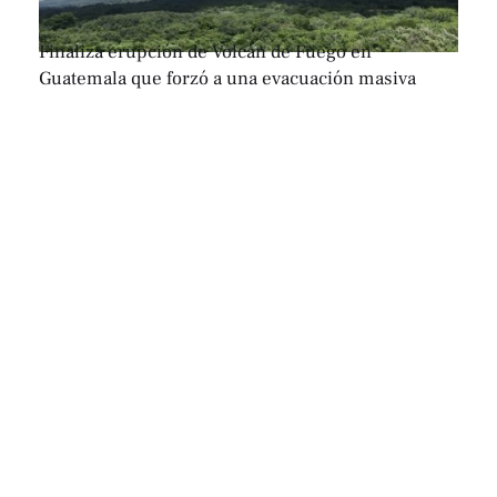
Finaliza erupción de Volcán de Fuego en
Guatemala que forzó a una evacuación masiva