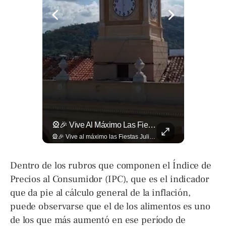
¿Qué Opinas De Los Cambios Que Tendrá Este Proyecto?
🎡🎉 Vive Al Máximo Las Fiestas Julias En Santa Ana: Tradición, Gastronomía, Juegos Mecánicos Y Un Ambiente Lleno De Color Convierten A La Ciudad Heroica...
¿Qué opinas de los cambios que tendrá este proyecto? Jardines verticales, ciclovía y accesos inclusivos destacan entre las novedades del viaducto Los Chorros. Lee más 👉 eldiariodehoy.com
🎡🎉 Vive al máximo las Fiestas Julias en Santa Ana: Tradición, gastronomía, juegos mecánicos y un ambiente lleno de color convierten a la Ciudad Heroica en el destino ideal para disfrutar en familia. Más detalles en ➡️ eldiariodehoy.com #ArteYCultura #fiestasjulias
Dentro de los rubros que componen el Índice de
Precios al Consumidor (IPC), que es el indicador
que da pie al cálculo general de la inflación,
puede observarse que el de los alimentos es uno
de los que más aumentó en ese período de