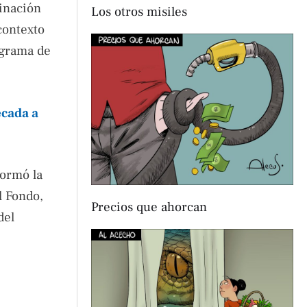
linación
Los otros misiles
contexto
ograma de
écada a
formó la
l Fondo,
Precios que ahorcan
del