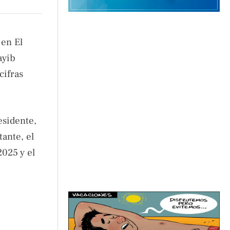
 en El
ayib
cifras
esidente,
ante, el
2025 y el