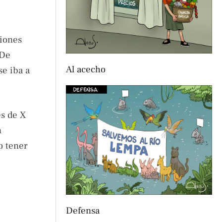
ciones
 De
Al acecho
se iba a
és de X
n
o tener
Defensa