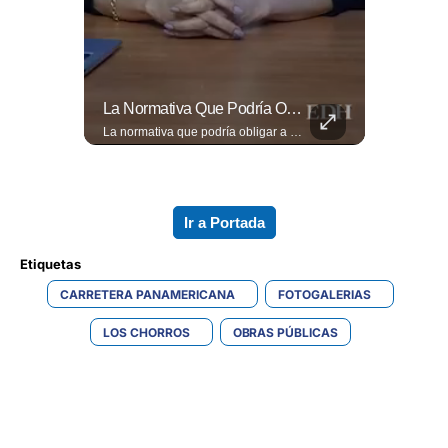
🎥 ¿Nos Hace Falta Más Empatía Como Sociedad?
La Normativa Que Podría Obligar A Miles De Solicitantes A Salir De Estados Unidos Para Tramitar Su Residencia En Sus Países De Origen Sigue Vigente.
🎥 ¿Nos hace falta más empatía como sociedad? El abogado Jaime Ramírez Ortega comparte una reflexión sobre la importancia de ser más empáticos con quienes atraviesan momentos difíciles y cómo pequeñas acciones pueden marcar una gran diferencia en la vida de otras personas. Lee más ➡️ eldiariodehoy.com
La normativa que podría obligar a miles de solicitantes a salir de Estados Unidos para tramitar su residencia en sus países de origen sigue vigente. ¿A quiénes podría afectar? Sandra Guevara lo explica. Más información en ➡️ eldiariodehoy.com #Migración #residenciapermanente #USA
Ir a Portada
Etiquetas 
CARRETERA PANAMERICANA
FOTOGALERIAS
LOS CHORROS
OBRAS PÚBLICAS