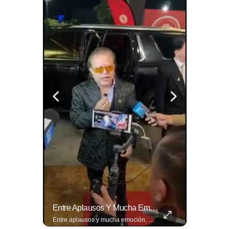
🎙️ ¿Los Has Estado Pronunciando Bien?
Entre Aplausos Y Mucha Emoción, Marito Rivera Llegó A La Celebración De Sus “55 Años De Gala”, Una Noche Especial Para Recordar Su Trayectoria Y...
🎙️ ¿Los has estado pronunciando bien? 🤔 Pon a prueba tus conocimientos y descubre cómo se pronuncian correctamente los nombres de algunas de las figuras del Mundial. Lee más ➡️ eldiariodehoy.com
Entre aplausos y mucha emoción, Marito Rivera llegó a la celebración de sus “55 años de Gala”, una noche especial para recordar su trayectoria y los éxitos que han marcado generaciones. Así fue el recibimiento del ícono de la música tropical salvadoreña. Lee más ➡️ eldiariodehoy.com