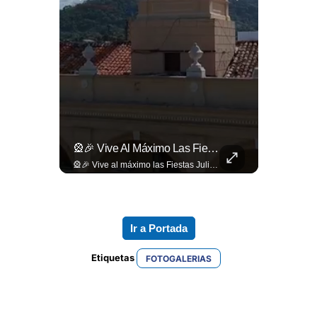
📋🏛️ Conocer Cómo Funciona Una Entrevista Consular Puede Marcar La Diferencia.
🎡🎉 Vive Al Máximo Las Fiestas Julias En Santa Ana: Tradición, Gastronomía, Juegos Mecánicos Y Un Ambiente Lleno De Color Convierten A La Ciudad Heroica...
📋🏛️ Conocer cómo funciona una entrevista consular puede marcar la diferencia. Desde la información que el oficial revisa antes de recibirte hasta la importancia de responder con naturalidad y coherencia, una buena preparación puede darte mayor confianza al momento de acudir a la Embajada. Más detalles sobre migración en ➡️ eldiariodehoy.com
🎡🎉 Vive al máximo las Fiestas Julias en Santa Ana: Tradición, gastronomía, juegos mecánicos y un ambiente lleno de color convierten a la Ciudad Heroica en el destino ideal para disfrutar en familia. Más detalles en ➡️ eldiariodehoy.com #ArteYCultura #fiestasjulias
Ir a Portada
Etiquetas 
FOTOGALERIAS