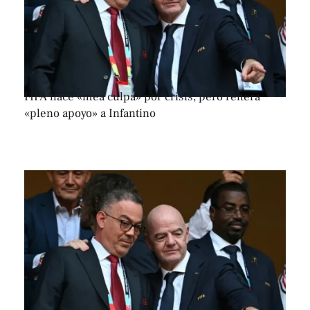
FIFA hace «mea culpa» por crisis, pero reitera
«pleno apoyo» a Infantino