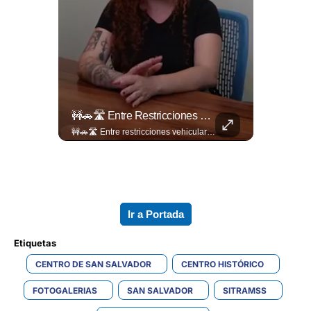
La Normativa Que Podría Obligar A Miles De Solicitantes A Salir De Estados Unidos Para Tramitar Su Residencia En Sus Países De Origen Sigue Vigente.
🚧🚗🛣️ Entre Restricciones Vehiculares Y El Despliegue De Maquinaria Pesada, Continúan Los Trabajos De Ampliación Y La Construcción Del Viaducto En El Tramo De Los...
La normativa que podría obligar a miles de solicitantes a salir de Estados Unidos para tramitar su residencia en sus países de origen sigue vigente. ¿A quiénes podría afectar? Sandra Guevara lo explica. Más información en ➡️ eldiariodehoy.com #Migración #residenciapermanente #USA
🚧🚗🛣️ Entre restricciones vehiculares y el despliegue de maquinaria pesada, continúan los trabajos de ampliación y la construcción del viaducto en el tramo de Los Chorros, en la carretera Panamericana. Para más información del tramo Los Chorros visita ➡️ eldiariodehoy.com #Nacionales #LosChorros #carreterapanamericana
Ir a Portada
Etiquetas 
CENTRO DE SAN SALVADOR
CENTRO HISTÓRICO
FOTOGALERIAS
SAN SALVADOR
SITRAMSS