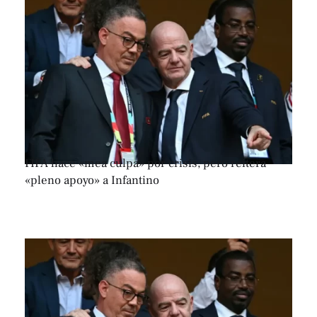
FIFA hace «mea culpa» por crisis, pero reitera
«pleno apoyo» a Infantino