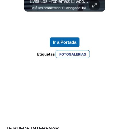
El Banco De Alimentos Se Ha Convertido En Un Puente De Supervivencia: Un Motor Humano Que Recupera Excedentes Comerciales Y Productos Con Fecha Corta De...
Evitá Los Problemas: El Abogado Jaime Ramírez Recuerda Que Una Mala Decisión Puede Cambiar Tu Vida.
El Banco de Alimentos se ha convertido en un puente de supervivencia: un motor humano que recupera excedentes comerciales y productos con fecha corta de vencimiento para transformarlos en raciones de nutrición para miles de familias que luchan por asegurar un plato en la mesa. Entramos a su centro de acopio para mostrarte la minuciosa logística y el esfuerzo de los voluntarios que rescatan comida para aliviar el hambre de los más vulnerables. Lee más 👉 eldiariodehoy.com
Evitá los problemas: El abogado Jaime Ramírez recuerda que una mala decisión puede cambiar tu vida. Hoy, cualquier discusión puede quedar grabada, difundirse en redes sociales y traer consecuencias legales. Más detalles en ➡️ eldiariodehoy.com
Ir a Portada
Etiquetas 
FOTOGALERIAS
TE PUEDE INTERESAR...