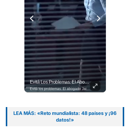
El Banco De Alimentos Se Ha Convertido En Un Puente De Supervivencia: Un Motor Humano Que Recupera Excedentes Comerciales Y Productos Con Fecha Corta De...
Evitá Los Problemas: El Abogado Jaime Ramírez Recuerda Que Una Mala Decisión Puede Cambiar Tu Vida.
El Banco de Alimentos se ha convertido en un puente de supervivencia: un motor humano que recupera excedentes comerciales y productos con fecha corta de vencimiento para transformarlos en raciones de nutrición para miles de familias que luchan por asegurar un plato en la mesa. Entramos a su centro de acopio para mostrarte la minuciosa logística y el esfuerzo de los voluntarios que rescatan comida para aliviar el hambre de los más vulnerables. Lee más 👉 eldiariodehoy.com
Evitá los problemas: El abogado Jaime Ramírez recuerda que una mala decisión puede cambiar tu vida. Hoy, cualquier discusión puede quedar grabada, difundirse en redes sociales y traer consecuencias legales. Más detalles en ➡️ eldiariodehoy.com
LEA MÁS: «Reto mundialista: 48 países y ¡96
datos!»