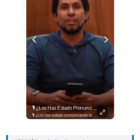
🚧🚗🛣️ Entre Restricciones Vehiculares Y El Despliegue De Maquinaria Pesada, Continúan Los Trabajos De Ampliación Y La Construcción Del Viaducto En El Tramo De Los...
🎙️ ¿Los Has Estado Pronunciando Bien?
🚧🚗🛣️ Entre restricciones vehiculares y el despliegue de maquinaria pesada, continúan los trabajos de ampliación y la construcción del viaducto en el tramo de Los Chorros, en la carretera Panamericana. Para más información del tramo Los Chorros visita ➡️ eldiariodehoy.com #Nacionales #LosChorros #carreterapanamericana
🎙️ ¿Los has estado pronunciando bien? 🤔 Pon a prueba tus conocimientos y descubre cómo se pronuncian correctamente los nombres de algunas de las figuras del Mundial. Lee más ➡️ eldiariodehoy.com