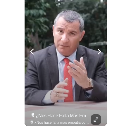
¿Qué Pasa Realmente Cuando Una Persona Tiene Deudas?
🎥 ¿Nos Hace Falta Más Empatía Como Sociedad?
¿Qué pasa realmente cuando una persona tiene deudas? El abogado Jaime Ramírez analiza este tema y aclara dudas frecuentes sobre las obligaciones de pago y los derechos de los deudores. ▶️ Mira el video y cuéntanos: ¿conocías esta información? Lee más ➡️ eldiariodehoy.com
🎥 ¿Nos hace falta más empatía como sociedad? El abogado Jaime Ramírez Ortega comparte una reflexión sobre la importancia de ser más empáticos con quienes atraviesan momentos difíciles y cómo pequeñas acciones pueden marcar una gran diferencia en la vida de otras personas. Lee más ➡️ eldiariodehoy.com