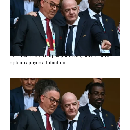
FIFA hace «mea culpa» por crisis, pero reitera
«pleno apoyo» a Infantino