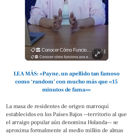
🎙️ ¿Los Has Estado Pronunciando Bien?
📋🏛️ Conocer Cómo Funciona Una Entrevista Consular Puede Marcar La Diferencia.
🎙️ ¿Los has estado pronunciando bien? 🤔 Pon a prueba tus conocimientos y descubre cómo se pronuncian correctamente los nombres de algunas de las figuras del Mundial. Lee más ➡️ eldiariodehoy.com
📋🏛️ Conocer cómo funciona una entrevista consular puede marcar la diferencia. Desde la información que el oficial revisa antes de recibirte hasta la importancia de responder con naturalidad y coherencia, una buena preparación puede darte mayor confianza al momento de acudir a la Embajada. Más detalles sobre migración en ➡️ eldiariodehoy.com
LEA MÁS: «Payne, un apellido tan famoso
como ‘random’ con mucho más que «15
minutos de fama»»
La masa de residentes de origen marroquí
establecidos en los Países Bajos —territorio al que
el arraigo popular aún denomina Holanda— se
aproxima formalmente al medio millón de almas