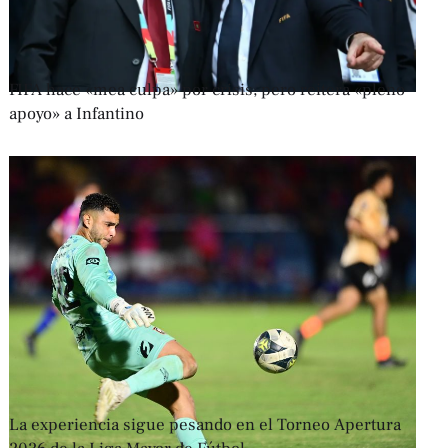
FIFA hace «mea culpa» por crisis, pero reitera «pleno
apoyo» a Infantino
La experiencia sigue pesando en el Torneo Apertura