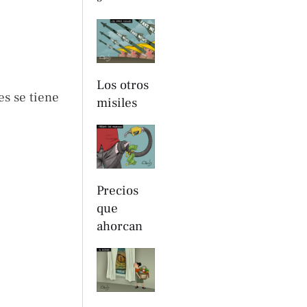
Los otros
es se tiene
misiles
Precios
que
ahorcan