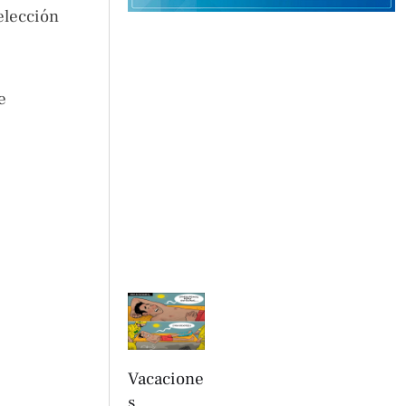
elección
e
Vacacione
s