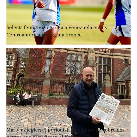
Selecta femenina derrota a Venezuela en los
Centroamericanos y gana bronce
Martyn Ziegler, el periodista que puso luz sobre dos