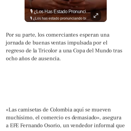
La Industria Del Entretenimiento Despide A Uno De Sus Rostros Más Versátiles Y Magnéticos.
🎙️ ¿Los Has Estado Pronunciando Bien?
La industria del entretenimiento despide a uno de sus rostros más versátiles y magnéticos. Sam Neill, fallecido a los 78 años, construyó una trayectoria admirable donde la elegancia y la dualidad interpretativa fueron su sello personal. Encuentra más en ➡️ eldiariodehoy.com #ArteYCultura #SamNeill
🎙️ ¿Los has estado pronunciando bien? 🤔 Pon a prueba tus conocimientos y descubre cómo se pronuncian correctamente los nombres de algunas de las figuras del Mundial. Lee más ➡️ eldiariodehoy.com
Por su parte, los comerciantes esperan una
jornada de buenas ventas impulsada por el
regreso de la Tricolor a una Copa del Mundo tras
ocho años de ausencia.
«Las camisetas de Colombia aquí se mueven
muchísimo, el comercio es demasiado», asegura
a EFE Fernando Osorio, un vendedor informal que