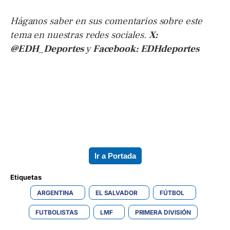
Háganos saber en sus comentarios sobre este
tema en nuestras redes sociales.
X:
@EDH_Deportes
y
Facebook: EDHdeportes
Ir a Portada
Etiquetas 
ARGENTINA
EL SALVADOR
FÚTBOL
FUTBOLISTAS
LMF
PRIMERA DIVISIÓN