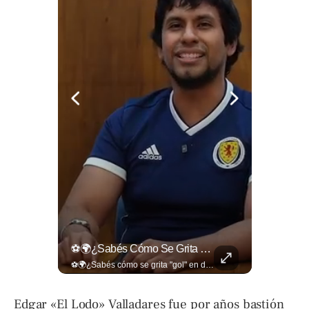
Entre Aplausos Y Mucha Emoción, Marito Rivera Llegó A La Celebración De Sus “55 Años De Gala”, Una Noche Especial Para Recordar Su Trayectoria Y...
⚽🌍¿Sabés Cómo Se Grita "gol" En Distintos Rincones Del Mundo?
Entre aplausos y mucha emoción, Marito Rivera llegó a la celebración de sus “55 años de Gala”, una noche especial para recordar su trayectoria y los éxitos que han marcado generaciones. Así fue el recibimiento del ícono de la música tropical salvadoreña. Lee más ➡️ eldiariodehoy.com
⚽🌍¿Sabés cómo se grita "gol" en distintos rincones del mundo? Descubrí cómo celebran la palabra más emocionante del fútbol en los países que disputan el Mundial 2026. Encuentra más en ➡️ eldiariodehoy.com #Deportes #Mundial2026
Edgar «El Lodo» Valladares fue por años bastión