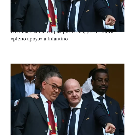
FIFA hace «mea culpa» por crisis, pero reitera
«pleno apoyo» a Infantino