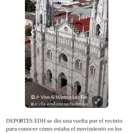
El Banco De Alimentos Se Ha Convertido En Un Puente De Supervivencia: Un Motor Humano Que Recupera Excedentes Comerciales Y Productos Con Fecha Corta De...
🎡🎉 Vive Al Máximo Las Fiestas Julias En Santa Ana: Tradición, Gastronomía, Juegos Mecánicos Y Un Ambiente Lleno De Color Convierten A La Ciudad Heroica...
El Banco de Alimentos se ha convertido en un puente de supervivencia: un motor humano que recupera excedentes comerciales y productos con fecha corta de vencimiento para transformarlos en raciones de nutrición para miles de familias que luchan por asegurar un plato en la mesa. Entramos a su centro de acopio para mostrarte la minuciosa logística y el esfuerzo de los voluntarios que rescatan comida para aliviar el hambre de los más vulnerables. Lee más 👉 eldiariodehoy.com
🎡🎉 Vive al máximo las Fiestas Julias en Santa Ana: Tradición, gastronomía, juegos mecánicos y un ambiente lleno de color convierten a la Ciudad Heroica en el destino ideal para disfrutar en familia. Más detalles en ➡️ eldiariodehoy.com #ArteYCultura #fiestasjulias
DEPORTES EDH se dio una vuelta por el recinto
para conocer cómo estaba el movimiento en los