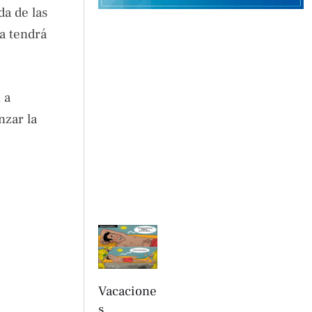
da de las
ra tendrá
 a
nzar la
Vacacione
s