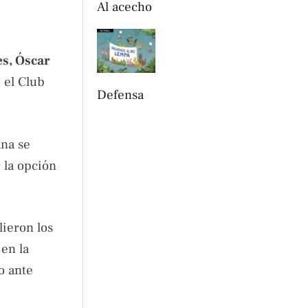
Al acecho
es, Óscar
 el Club
Defensa
ana se
 la opción
lieron los
en la
o ante