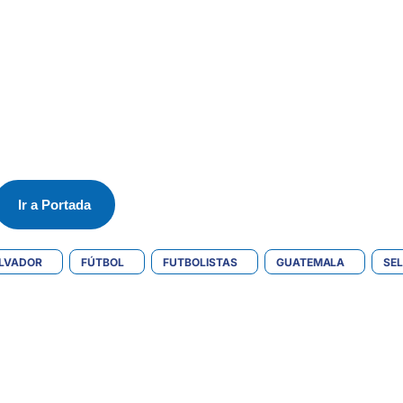
Ir a Portada
ALVADOR
FÚTBOL
FUTBOLISTAS
GUATEMALA
SE