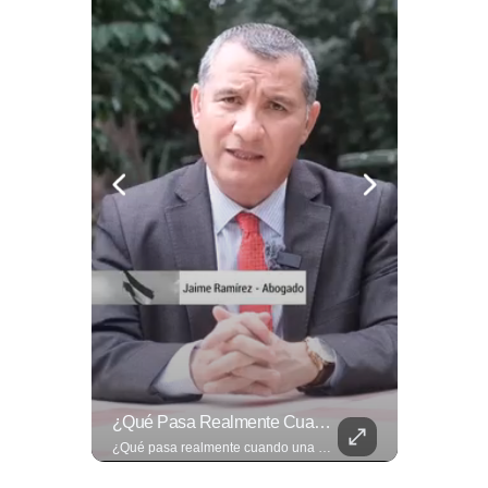
🎡🎉 Vive Al Máximo Las Fiestas Julias En Santa Ana: Tradición, Gastronomía, Juegos Mecánicos Y Un Ambiente Lleno De Color Convierten A La Ciudad Heroica...
¿Qué Pasa Realmente Cuando Una Persona Tiene Deudas?
🎡🎉 Vive al máximo las Fiestas Julias en Santa Ana: Tradición, gastronomía, juegos mecánicos y un ambiente lleno de color convierten a la Ciudad Heroica en el destino ideal para disfrutar en familia. Más detalles en ➡️ eldiariodehoy.com #ArteYCultura #fiestasjulias
¿Qué pasa realmente cuando una persona tiene deudas? El abogado Jaime Ramírez analiza este tema y aclara dudas frecuentes sobre las obligaciones de pago y los derechos de los deudores. ▶️ Mira el video y cuéntanos: ¿conocías esta información? Lee más ➡️ eldiariodehoy.com