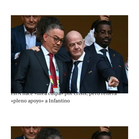
FIFA hace «mea culpa» por crisis, pero reitera
«pleno apoyo» a Infantino