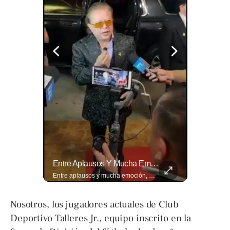
Evitá Los Problemas: El Abogado Jaime Ramírez Recuerda Que Una Mala Decisión Puede Cambiar Tu Vida.
Entre Aplausos Y Mucha Emoción, Marito Rivera Llegó A La Celebración De Sus “55 Años De Gala”, Una Noche Especial Para Recordar Su Trayectoria Y...
Evitá los problemas: El abogado Jaime Ramírez recuerda que una mala decisión puede cambiar tu vida. Hoy, cualquier discusión puede quedar grabada, difundirse en redes sociales y traer consecuencias legales. Más detalles en ➡️ eldiariodehoy.com
Entre aplausos y mucha emoción, Marito Rivera llegó a la celebración de sus “55 años de Gala”, una noche especial para recordar su trayectoria y los éxitos que han marcado generaciones. Así fue el recibimiento del ícono de la música tropical salvadoreña. Lee más ➡️ eldiariodehoy.com
Nosotros, los jugadores actuales de Club
Deportivo Talleres Jr., equipo inscrito en la