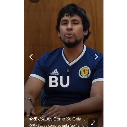
🚧🚗🛣️ Entre Restricciones Vehiculares Y El Despliegue De Maquinaria Pesada, Continúan Los Trabajos De Ampliación Y La Construcción Del Viaducto En El Tramo De Los...
⚽🌍¿Sabés Cómo Se Grita "gol" En Distintos Rincones Del Mundo?
🚧🚗🛣️ Entre restricciones vehiculares y el despliegue de maquinaria pesada, continúan los trabajos de ampliación y la construcción del viaducto en el tramo de Los Chorros, en la carretera Panamericana. Para más información del tramo Los Chorros visita ➡️ eldiariodehoy.com #Nacionales #LosChorros #carreterapanamericana
⚽🌍¿Sabés cómo se grita "gol" en distintos rincones del mundo? Descubrí cómo celebran la palabra más emocionante del fútbol en los países que disputan el Mundial 2026. Encuentra más en ➡️ eldiariodehoy.com #Deportes #Mundial2026