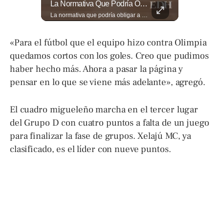
🎥 ¿Nos Hace Falta Más Empatía Como Sociedad?
La Normativa Que Podría Obligar A Miles De Solicitantes A Salir De Estados Unidos Para Tramitar Su Residencia En Sus Países De Origen Sigue Vigente.
🎥 ¿Nos hace falta más empatía como sociedad? El abogado Jaime Ramírez Ortega comparte una reflexión sobre la importancia de ser más empáticos con quienes atraviesan momentos difíciles y cómo pequeñas acciones pueden marcar una gran diferencia en la vida de otras personas. Lee más ➡️ eldiariodehoy.com
La normativa que podría obligar a miles de solicitantes a salir de Estados Unidos para tramitar su residencia en sus países de origen sigue vigente. ¿A quiénes podría afectar? Sandra Guevara lo explica. Más información en ➡️ eldiariodehoy.com #Migración #residenciapermanente #USA
«Para el fútbol que el equipo hizo contra Olimpia
quedamos cortos con los goles. Creo que pudimos
haber hecho más. Ahora a pasar la página y
pensar en lo que se viene más adelante», agregó.
El cuadro migueleño marcha en el tercer lugar
del Grupo D con cuatro puntos a falta de un juego
para finalizar la fase de grupos. Xelajú MC, ya
clasificado, es el líder con nueve puntos.