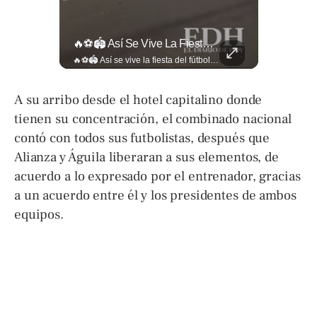
La Normativa Que Podría Obligar A Miles De Solicitantes A Salir De Estados Unidos Para Tramitar Su Residencia En Sus Países De Origen Sigue Vigente.
🔥⚽🏟️ Así Se Vive La Fiesta Del Fútbol Salvadoreño: La Pasión De Tigrillos Y Aguiluchos Ya Enciende El Ambiente Previo A La Gran Final Entre...
La normativa que podría obligar a miles de solicitantes a salir de Estados Unidos para tramitar su residencia en sus países de origen sigue vigente. ¿A quiénes podría afectar? Sandra Guevara lo explica. Más información en ➡️ eldiariodehoy.com #Migración #residenciapermanente #USA
🔥⚽🏟️ Así se vive la fiesta del fútbol salvadoreño: la pasión de tigrillos y aguiluchos ya enciende el ambiente previo a la gran final entre FAS y Águila en el Estadio Jorge “Mágico” González. Más detalles en➡️eldiariodehoy.com #Deportes #Fas #Aguila #Finalfutbolsalvadoreño
A su arribo desde el hotel capitalino donde
tienen su concentración, el combinado nacional
contó con todos sus futbolistas, después que
Alianza y Águila liberaran a sus elementos, de
acuerdo a lo expresado por el entrenador, gracias
a un acuerdo entre él y los presidentes de ambos
equipos.