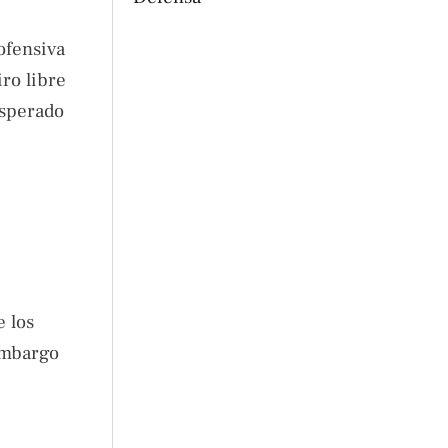
ofensiva
ro libre
esperado
e los
embargo