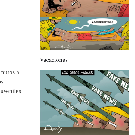
Vacaciones
inutos a
os
juveniles