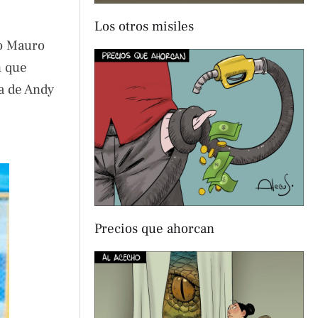
Los otros misiles
do Mauro
n que
da de Andy
Precios que ahorcan