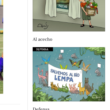
Al acecho
Defensa