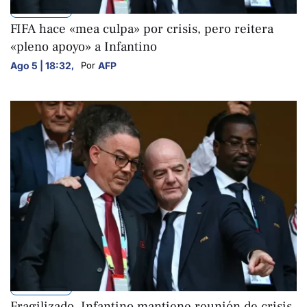
DEPORTES
FIFA hace «mea culpa» por crisis, pero reitera
«pleno apoyo» a Infantino
Ago 5 | 18:32
,
AFP
Por 
DEPORTES
Fragilizado, Infantino mantiene reunión de crisis