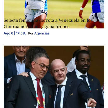
DEPORTES
Selecta femenina derrota a Venezuela en los
Centroamericanos y gana bronce
Ago 6 | 17:58
,
Agencias
Por 