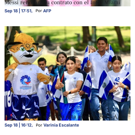
Messi renovará su contrato con el Inter Miami
Sep 18 | 17:51
,
AFP
Por 
DEPORTES
Ivonne Nóchez sigue su ruta a los Juegos C.A.
Sep 18 | 16:12
,
Varinia Escalante
Por 