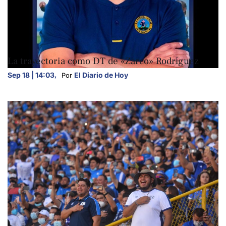
DEPORTES
La trayectoria como DT de «Zarco» Rodríguez
Sep 18 | 14:03
,
El Diario de Hoy
Por 