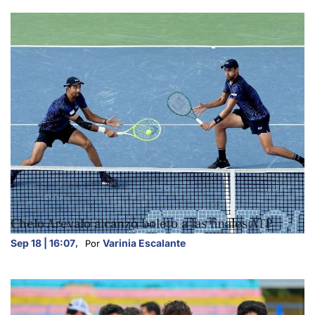
DEPORTES
Chelo Arévalo alcanzó boleto a las finales ATP
Sep 18 | 16:07
,
Varinia Escalante
Por 