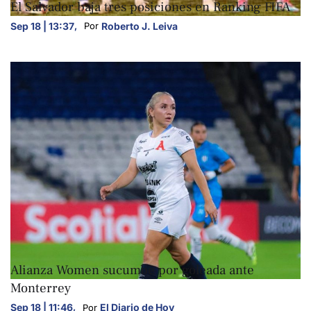
El Salvador baja tres posiciones en Ranking FIFA
Sep 18 | 13:37
,
Roberto J. Leiva
Por 
DEPORTES
Alianza Women sucumbe por goleada ante
Monterrey
Sep 18 | 11:46
,
El Diario de Hoy
Por 