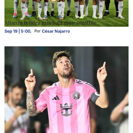
DEPORTES
Alianza tendrá una baja muy sensible
Sep 19 | 5:00
,
César Najarro
Por 
DEPORTES