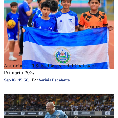
DEPORTES
Anuncian a El Salvador sede del Codicader
Primario 2027
Sep 18 | 15:56
,
Varinia Escalante
Por 