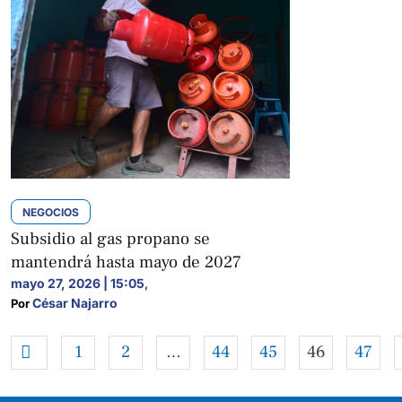
NEGOCIOS
Subsidio al gas propano se
mantendrá hasta mayo de 2027
mayo 27, 2026 | 15:05
,
César Najarro
Por 
1
2
…
44
45
46
47