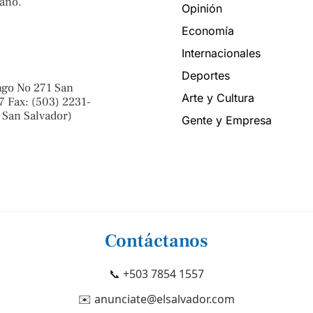
ano.
Opinión
Economía
Internacionales
Deportes
ngo No 271 San
Arte y Cultura
7 Fax: (503) 2231-
 San Salvador)
Gente y Empresa
Contáctanos
📞 +503 7854 1557
✉️ anunciate@elsalvador.com