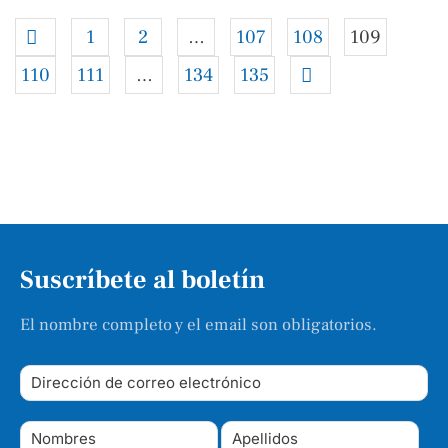
1
2
…
107
108
109
110
111
…
134
135
Suscríbete al boletín
El nombre completo y el email son obligatorios.