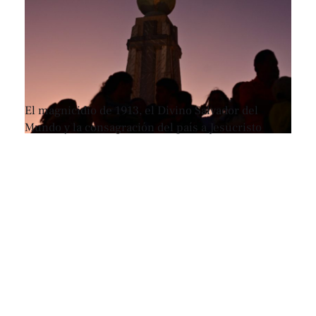
El magnicidio de 1913, el Divino Salvador del
Mundo y la consagración del país a Jesucristo