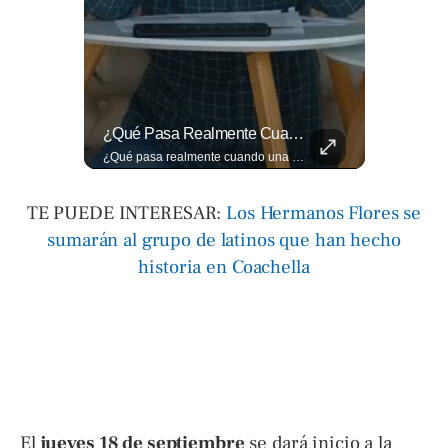
📋🏛️ Conocer Cómo Funciona Una Entrevista Consular Puede Marcar La Diferencia.
¿Qué Pasa Realmente Cuando Una Persona Tiene Deudas?
📋🏛️ Conocer cómo funciona una entrevista consular puede marcar la diferencia. Desde la información que el oficial revisa antes de recibirte hasta la importancia de responder con naturalidad y coherencia, una buena preparación puede darte mayor confianza al momento de acudir a la Embajada. Más detalles sobre migración en ➡️ eldiariodehoy.com
¿Qué pasa realmente cuando una persona tiene deudas? El abogado Jaime Ramírez analiza este tema y aclara dudas frecuentes sobre las obligaciones de pago y los derechos de los deudores. ▶️ Mira el video y cuéntanos: ¿conocías esta información? Lee más ➡️ eldiariodehoy.com
TE PUEDE INTERESAR:
Los Hermanos Flores se
sumarán al grupo de latinos que han hecho
historia en Coachella
El
jueves 18 de septiembre
se dará inicio a la