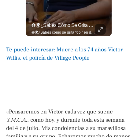
La Industria Del Entretenimiento Despide A Uno De Sus Rostros Más Versátiles Y Magnéticos.
⚽🌍¿Sabés Cómo Se Grita "gol" En Distintos Rincones Del Mundo?
La industria del entretenimiento despide a uno de sus rostros más versátiles y magnéticos. Sam Neill, fallecido a los 78 años, construyó una trayectoria admirable donde la elegancia y la dualidad interpretativa fueron su sello personal. Encuentra más en ➡️ eldiariodehoy.com #ArteYCultura #SamNeill
⚽🌍¿Sabés cómo se grita "gol" en distintos rincones del mundo? Descubrí cómo celebran la palabra más emocionante del fútbol en los países que disputan el Mundial 2026. Encuentra más en ➡️ eldiariodehoy.com #Deportes #Mundial2026
Te puede interesar: Muere a los 74 años Victor
Willis, el policía de Village People
«Pensaremos en Victor cada vez que suene
Y.M.C.A.
, como hoy, y durante toda esta semana
del 4 de julio. Mis condolencias a su maravillosa
familia y a su grupo. Echaremos mucho de menos