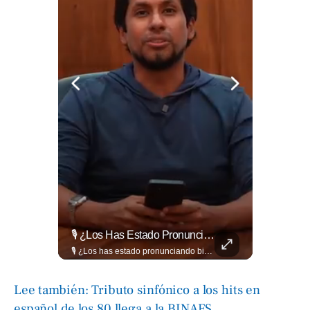
🔥⚽🏟️ Así Se Vive La Fiesta Del Fútbol Salvadoreño: La Pasión De Tigrillos Y Aguiluchos Ya Enciende El Ambiente Previo A La Gran Final Entre...
🎙️ ¿Los Has Estado Pronunciando Bien?
🔥⚽🏟️ Así se vive la fiesta del fútbol salvadoreño: la pasión de tigrillos y aguiluchos ya enciende el ambiente previo a la gran final entre FAS y Águila en el Estadio Jorge “Mágico” González. Más detalles en➡️eldiariodehoy.com #Deportes #Fas #Aguila #Finalfutbolsalvadoreño
🎙️ ¿Los has estado pronunciando bien? 🤔 Pon a prueba tus conocimientos y descubre cómo se pronuncian correctamente los nombres de algunas de las figuras del Mundial. Lee más ➡️ eldiariodehoy.com
Lee también: Tributo sinfónico a los hits en
español de los 80 llega a la BINAES