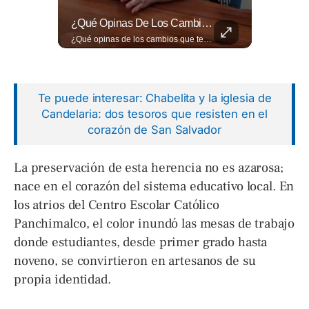
📋🏛️ Conocer Cómo Funciona Una Entrevista Consular Puede Marcar La Diferencia.
¿Qué Opinas De Los Cambios Que Tendrá Este Proyecto?
📋🏛️ Conocer cómo funciona una entrevista consular puede marcar la diferencia. Desde la información que el oficial revisa antes de recibirte hasta la importancia de responder con naturalidad y coherencia, una buena preparación puede darte mayor confianza al momento de acudir a la Embajada. Más detalles sobre migración en ➡️ eldiariodehoy.com
¿Qué opinas de los cambios que tendrá este proyecto? Jardines verticales, ciclovía y accesos inclusivos destacan entre las novedades del viaducto Los Chorros. Lee más 👉 eldiariodehoy.com
Te puede interesar: Chabelita y la iglesia de
Candelaria: dos tesoros que resisten en el
corazón de San Salvador
La preservación de esta herencia no es azarosa;
nace en el corazón del sistema educativo local. En
los atrios del Centro Escolar Católico
Panchimalco, el color inundó las mesas de trabajo
donde estudiantes, desde primer grado hasta
noveno, se convirtieron en artesanos de su
propia identidad.