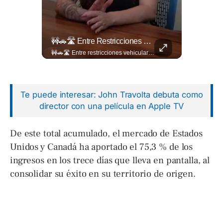
🎙️ ¿Los Has Estado Pronunciando Bien?
🚧🚗🛣️ Entre Restricciones Vehiculares Y El Despliegue De Maquinaria Pesada, Continúan Los Trabajos De Ampliación Y La Construcción Del Viaducto En El Tramo De Los...
🎙️ ¿Los has estado pronunciando bien? 🤔 Pon a prueba tus conocimientos y descubre cómo se pronuncian correctamente los nombres de algunas de las figuras del Mundial. Lee más ➡️ eldiariodehoy.com
🚧🚗🛣️ Entre restricciones vehiculares y el despliegue de maquinaria pesada, continúan los trabajos de ampliación y la construcción del viaducto en el tramo de Los Chorros, en la carretera Panamericana. Para más información del tramo Los Chorros visita ➡️ eldiariodehoy.com #Nacionales #LosChorros #carreterapanamericana
Te puede interesar: John Travolta debuta como
director con una película en Apple TV
De este total acumulado, el mercado de Estados
Unidos y Canadá ha aportado el 75,3 % de los
ingresos en los trece días que lleva en pantalla, al
consolidar su éxito en su territorio de origen.