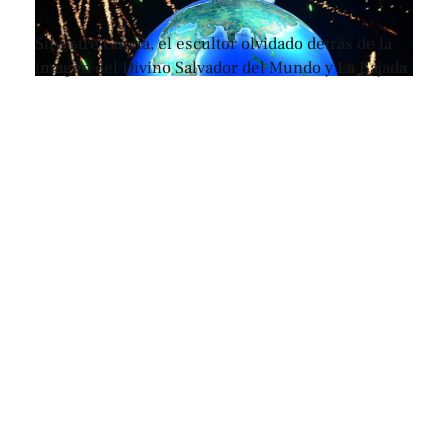
Silvestre García, el escultor olvidado detrás de la
imagen del Divino Salvador del Mundo y La Bajada