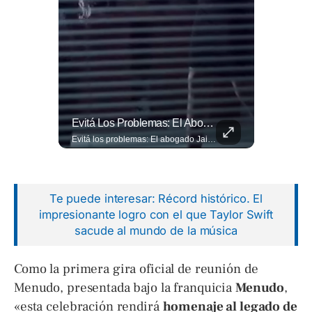
🎡🎉 Vive Al Máximo Las Fiestas Julias En Santa Ana: Tradición, Gastronomía, Juegos Mecánicos Y Un Ambiente Lleno De Color Convierten A La Ciudad Heroica...
Evitá Los Problemas: El Abogado Jaime Ramírez Recuerda Que Una Mala Decisión Puede Cambiar Tu Vida.
🎡🎉 Vive al máximo las Fiestas Julias en Santa Ana: Tradición, gastronomía, juegos mecánicos y un ambiente lleno de color convierten a la Ciudad Heroica en el destino ideal para disfrutar en familia. Más detalles en ➡️ eldiariodehoy.com #ArteYCultura #fiestasjulias
Evitá los problemas: El abogado Jaime Ramírez recuerda que una mala decisión puede cambiar tu vida. Hoy, cualquier discusión puede quedar grabada, difundirse en redes sociales y traer consecuencias legales. Más detalles en ➡️ eldiariodehoy.com
Te puede interesar: Récord histórico. El
impresionante logro con el que Taylor Swift
sacude al mundo de la música
Como la primera gira oficial de reunión de
Menudo, presentada bajo la franquicia
Menudo
,
«esta celebración rendirá
homenaje al legado de