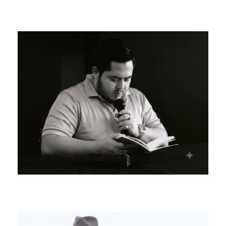
Amílcar Ramírez desafía la ciencia ficción
salvadoreña con «Relatos y Meditaciones»