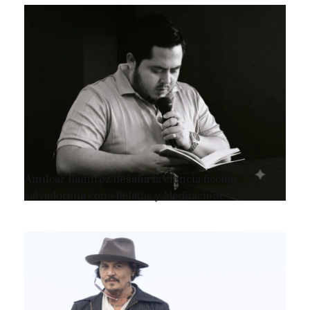
Amílcar Ramírez desafía la ciencia ficción
salvadoreña con «Relatos y Meditaciones»