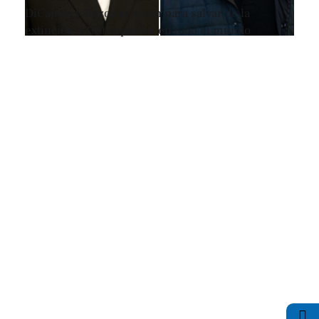
DiCaprio y Bezos se unen para salvar de la
extinción a 100 especies en todo el mundo