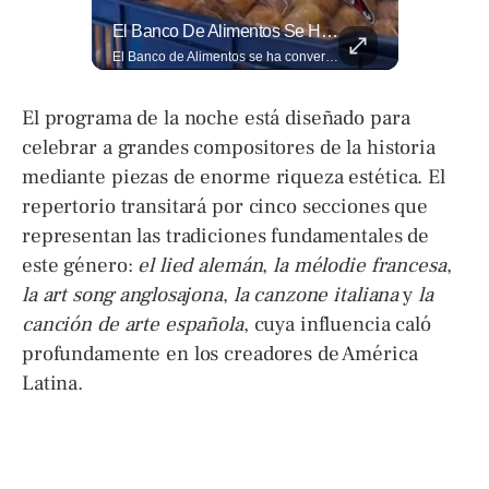
📋🏛️ Conocer Cómo Funciona Una Entrevista Consular Puede Marcar La Diferencia.
El Banco De Alimentos Se Ha Convertido En Un Puente De Supervivencia: Un Motor Humano Que Recupera Excedentes Comerciales Y Productos Con Fecha Corta De...
📋🏛️ Conocer cómo funciona una entrevista consular puede marcar la diferencia. Desde la información que el oficial revisa antes de recibirte hasta la importancia de responder con naturalidad y coherencia, una buena preparación puede darte mayor confianza al momento de acudir a la Embajada. Más detalles sobre migración en ➡️ eldiariodehoy.com
El Banco de Alimentos se ha convertido en un puente de supervivencia: un motor humano que recupera excedentes comerciales y productos con fecha corta de vencimiento para transformarlos en raciones de nutrición para miles de familias que luchan por asegurar un plato en la mesa. Entramos a su centro de acopio para mostrarte la minuciosa logística y el esfuerzo de los voluntarios que rescatan comida para aliviar el hambre de los más vulnerables. Lee más 👉 eldiariodehoy.com
El programa de la noche está diseñado para
celebrar a grandes compositores de la historia
mediante piezas de enorme riqueza estética. El
repertorio transitará por cinco secciones que
representan las tradiciones fundamentales de
este género:
el lied alemán
,
la mélodie francesa
,
la art song anglosajona
,
la canzone italiana
y
la
canción de arte española
, cuya influencia caló
profundamente en los creadores de América
Latina.