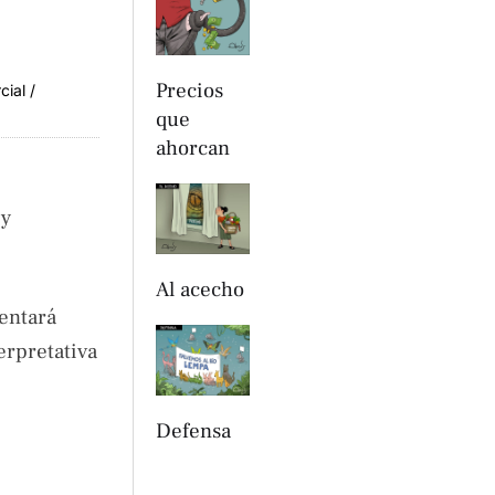
Precios
cial /
que
ahorcan
 y
Al acecho
entará
erpretativa
Defensa