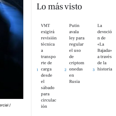
Lo más visto
VMT
Putin
La
exigirá
avala
devoció
revisión
ley para
n de
técnica
regular
«La
a
el uso
Bajada»
transpo
de
a través
rte de
criptom
de la
carga
onedas
historia
1
2
3
desde
en
el
Rusia
sábado
para
circulac
rcial /
ión