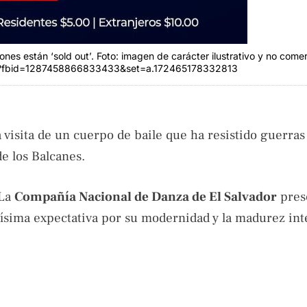
nes están ‘sold out’. Foto: imagen de carácter ilustrativo y no comer
o?fbid=1287458866833433&set=a.172465178332813
a visita de un cuerpo de baile que ha resistido guerras
e los Balcanes.
 La
Compañía Nacional de Danza de El Salvador
pres
sima expectativa por su modernidad y la madurez int