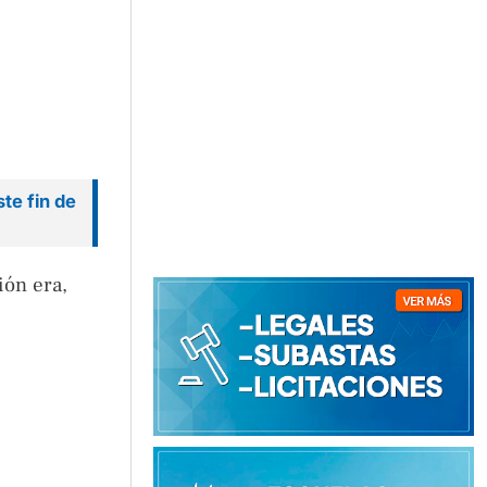
te fin de
ión era,