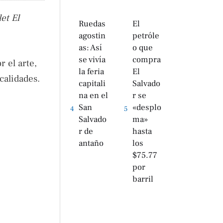
et El
Ruedas
El
agostin
petróle
as: Así
o que
se vivía
compra
 el arte,
la feria
El
calidades.
capitali
Salvado
na en el
r se
San
«desplo
4
5
Salvado
ma»
r de
hasta
antaño
los
$75.77
por
barril