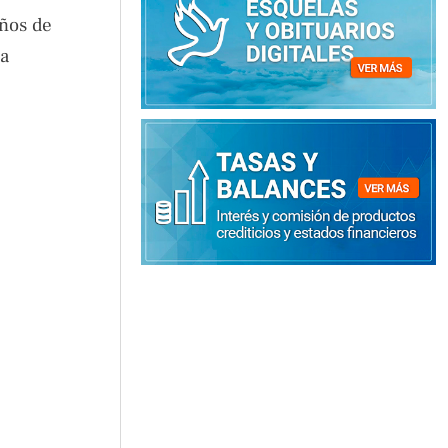
años de
ca