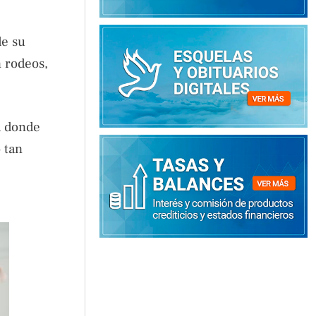
de su
n rodeos,
a donde
 tan