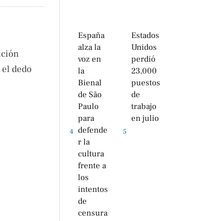
España
Estados
alza la
Unidos
ución
voz en
perdió
 el dedo
la
23,000
Bienal
puestos
de São
de
Paulo
trabajo
para
en julio
defende
4
5
r la
cultura
frente a
los
intentos
de
censura