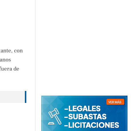
tante, con
manos
 fuera de