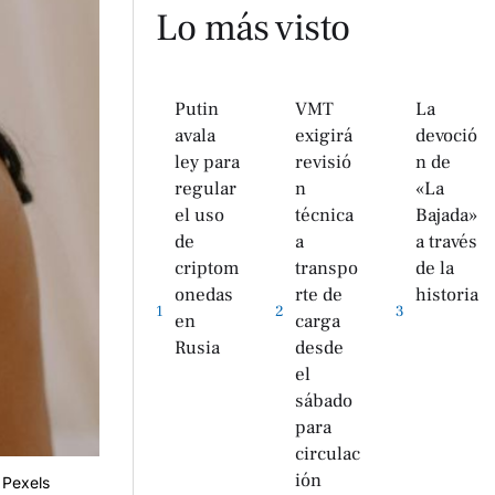
Lo más visto
Putin
VMT
La
avala
exigirá
devoció
ley para
revisió
n de
regular
n
«La
el uso
técnica
Bajada»
de
a
a través
criptom
transpo
de la
onedas
rte de
historia
1
2
3
en
carga
Rusia
desde
el
sábado
para
circulac
ión
 Pexels