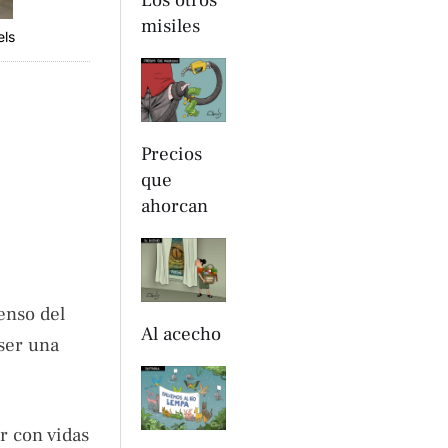
Los otros
misiles
els
Precios
que
ahorcan
censo del
Al acecho
 ser una
r con vidas